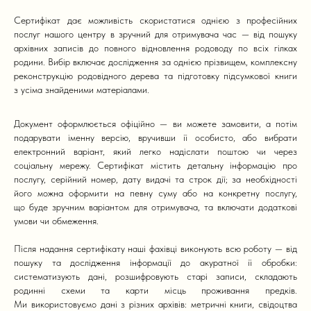
Сертифікат дає можливість скористатися однією з професійних
послуг нашого центру в зручний для отримувача час — від пошуку
архівних записів до повного відновлення родоводу по всіх гілках
родини. Вибір включає дослідження за однією прізвищем, комплексну
реконструкцію родовідного дерева та підготовку підсумкової книги
з усіма знайденими матеріалами.
Документ оформлюється офіційно — ви можете замовити, а потім
подарувати іменну версію, вручивши її особисто, або вибрати
електронний варіант, який легко надіслати поштою чи через
соціальну мережу. Сертифікат містить детальну інформацію про
послугу, серійний номер, дату видачі та строк дії; за необхідності
його можна оформити на певну суму або на конкретну послугу,
що буде зручним варіантом для отримувача, та включати додаткові
умови чи обмеження.
Після надання сертифікату наші фахівці виконують всю роботу — від
пошуку та дослідження інформації до акуратної її обробки:
систематизують дані, розшифровують старі записи, складають
родинні схеми та карти місць проживання предків.
Ми використовуємо дані з різних архівів: метричні книги, свідоцтва