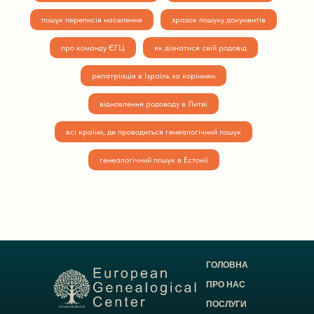
пошук переписів населення
зразок пошуку документів
про команду ЄГЦ
як дізнатися свій родовід
репатріація в Ізраїль за корінням
відновлення родоводу в Литві
всі країни, де проводиться генеалогічний пошук
генеалогічний пошук в Естонії
ГОЛОВНА
ПРО НАС
ПОСЛУГИ