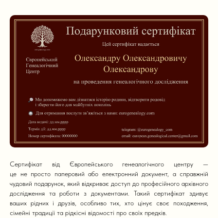
Сертифікат від Європейського генеалогічного центру —
це не просто паперовий або електронний документ, а справжній
чудовий подарунок, який відкриває доступ до професійного архівного
дослідження та роботи з документами. Такий сертифікат здивує
ваших рідних і друзів, особливо тих, хто цінує своє походження,
сімейні традиції та рідкісні відомості про своїх предків.