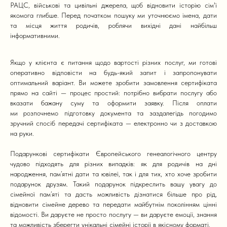
РАЦС, військові та цивільні джерела, щоб відновити історію сім'ї
якомога глибше. Перед початком пошуку ми уточнюємо імена, дати
та місця життя родичів, роблячи вихідні дані найбільш
інформативними.
Якщо у клієнта є питання щодо вартості різних послуг, ми готові
оперативно відповісти на будь-який запит і запропонувати
оптимальний варіант. Ви можете зробити замовлення сертифіката
прямо на сайті — процес простий: потрібно вибрати послугу або
вказати бажану суму та оформити заявку. Після оплати
ми розпочнемо підготовку документа та заздалегідь погодимо
зручний спосіб передачі сертифіката — електронно чи з доставкою
на руки.
Подарункові сертифікати Європейського генеалогічного центру
чудово підходять для різних випадків: як для родичів на дні
народження, пам’ятні дати та ювілеї, так і для тих, хто хоче зробити
подарунок друзям. Такий подарунок підкреслить вашу увагу до
сімейної пам’яті та дасть можливість дізнатися більше про рід,
відновити сімейне дерево та передати майбутнім поколінням цінні
відомості. Ви даруєте не просто послугу — ви даруєте емоції, знання
та можливість зберегти унікальні сімейні історії в якісному форматі.