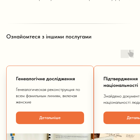
Ознайомтеся з іншими послугами
Генеалогічне дослідження
Підтвердження
національності
Генеалогическая реконструкция по
всем фамильным линиям, включая
Знайдемо документи
женские
національності люд
Детальніше
Деталь