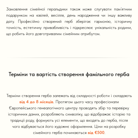
Замовлення сімейної геральдики також може слугувати пам’ятним
подарунком на ювілей, весілля, день народження чи іншу важливу
дату. Професійно створений герб зберігає гармонію, історичну
точність, естетичну привабливість і підкреслює унікальність родини,
що робить його довготривалим сімейним атрибутом.
Терміни та вартість створення фамільного герба
Терміни створення герба залежать від складності роботи і складають
від 4 до 8 місяців
. Протягом цього часу професіонали
Європейського генеалогічного центру проводять збір та перевірку
історичних даних, розробляють символіку, що відображає історію та
традиції роду, формують усі елементи, що входять до герба, після
чого відбувається його художнє оформлення. Ціни на розробку
сімейного герба починаються
від €500
.