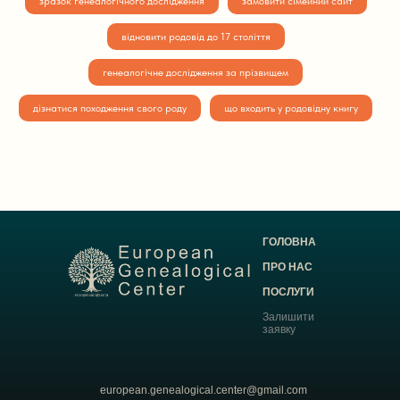
зразок генеалогічного дослідження
замовити сімейний сайт
відновити родовід до 17 століття
генеалогічне дослідження за прізвищем
дізнатися походження свого роду
що входить у родовідну книгу
ГОЛОВНА
ПРО НАС
ПОСЛУГИ
Залишити
заявку
european.genealogical.center@gmail.com