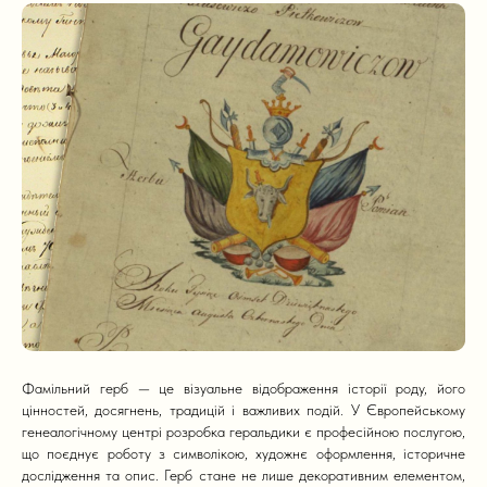
Фамільний герб — це візуальне відображення історії роду, його
цінностей, досягнень, традицій і важливих подій. У Європейському
генеалогічному центрі розробка геральдики є професійною послугою,
що поєднує роботу з символікою, художнє оформлення, історичне
дослідження та опис. Герб стане не лише декоративним елементом,