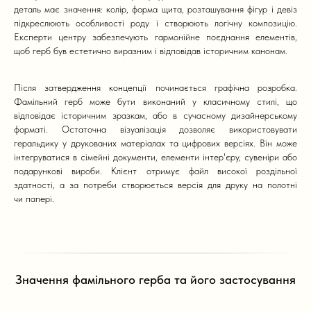
деталь має значення: колір, форма щита, розташування фігур і девіз
підкреслюють особливості роду і створюють логічну композицію.
Експерти центру забезпечують гармонійне поєднання елементів,
щоб герб був естетично виразним і відповідав історичним канонам.
Після затвердження концепції починається графічна розробка.
Фамільний герб може бути виконаний у класичному стилі, що
відповідає історичним зразкам, або в сучасному дизайнерському
форматі. Остаточна візуалізація дозволяє використовувати
геральдику у друкованих матеріалах та цифрових версіях. Він може
інтегруватися в сімейні документи, елементи інтер'єру, сувеніри або
подарункові вироби. Клієнт отримує файл високої роздільної
здатності, а за потреби створюється версія для друку на полотні
чи папері.
Значення фамільного герба та його застосування