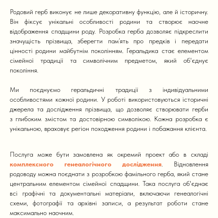
Родовий герб виконує не лише декоративну функцію, але й історичну.
Він фіксує унікальні особливості родини та створює наочне
відображення спадщини роду. Розробка герба дозволяє підкреслити
значущість прізвища, зберегти пам’ять про предків і передати
цінності родини майбутнім поколінням. Геральдика стає елементом
сімейної традиції та символічним предметом, який об'єднує
покоління.
Ми поєднуємо геральдичні традиції з індивідуальними
особливостями кожної родини. У роботі використовуються історичні
джерела та дослідження прізвища, що дозволяє створювати герби
з глибоким змістом та достовірною символікою. Кожна розробка є
унікальною, враховує регіон походження родини і побажання клієнта.
Послуга може бути замовлена як окремий проект або в складі
комплексного генеалогічного дослідження
. Відновлення
родоводу можна поєднати з розробкою фамільного герба, який стане
центральним елементом сімейної спадщини. Така послуга об'єднає
всі графічні та документальні матеріали, включаючи генеалогічні
схеми, фотографії та архівні записи, а результат роботи стане
максимально наочним.