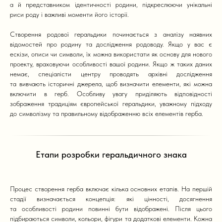
а й представником ідентичності родини, підкреслюючи унікальні
риси роду і важливі моменти його історії.
Створення родової геральдики починається з аналізу наявних
відомостей про родину та дослідження родоводу. Якщо у вас є
ескізи, описи чи символи, їх можна використати як основу для нового
проекту, враховуючи особливості вашої родини. Якщо ж таких даних
немає, спеціалісти центру проводять архівні дослідження
та вивчають історичні джерела, щоб визначити елементи, які можна
включити в герб. Особливу увагу приділяють відповідності
зображення традиціям європейської геральдики, уважному підходу
до символізму та правильному відображенню всіх елементів герба.
Етапи розробки геральдичного знака
Процес створення герба включає кілька основних етапів. На першій
стадії визначається концепція: які цінності, досягнення
та особливості родини повинні бути відображені. Після цього
підбираються символи, кольори, фігури та додаткові елементи. Кожна