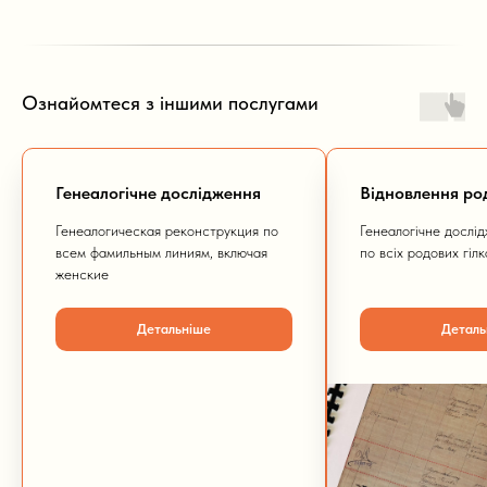
Ознайомтеся з іншими послугами
Генеалогічне дослідження
Відновлення ро
Генеалогическая реконструкция по
Генеалогічне дослід
всем фамильным линиям, включая
по всіх родових гілк
женские
Детальніше
Деталь