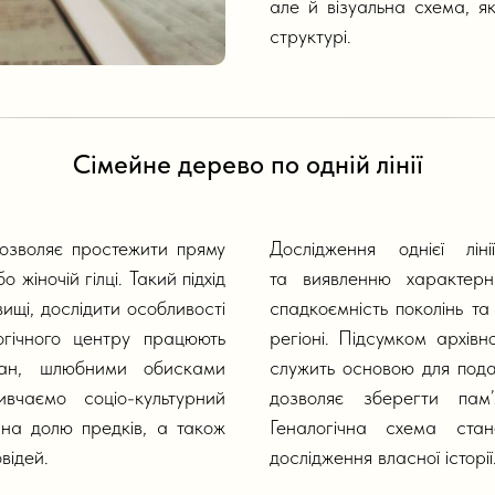
але й візуальна схема, я
структурі.
Сімейне дерево по одній лінії
зволяє простежити пряму
Дослідження однієї лі
жіночій гілці. Такий підхід
та виявленню характер
ищі, дослідити особливості
спадкоємність поколінь та
огічного центру працюють
регіоні. Підсумком архів
жан, шлюбними обисками
служить основою для пода
чаємо соціо-культурний
дозволяє зберегти пам’
и на долю предків, а також
Геналогічна схема ста
відей.
дослідження власної історії