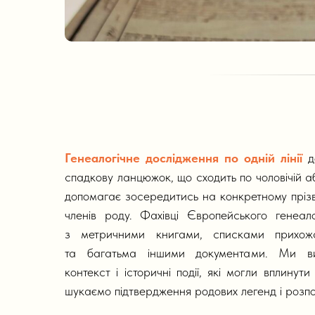
Генеалогічне дослідження по одній лінії
до
спадкову ланцюжок, що сходить по чоловічій або 
допомагає зосередитись на конкретному прізв
членів роду. Фахівці Європейського генеал
з метричними книгами, списками прихо
та багатьма іншими документами. Ми вив
контекст і історичні події, які могли вплинут
шукаємо підтвердження родових легенд і розпо