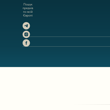
Пошук
предків
по всій
Європі