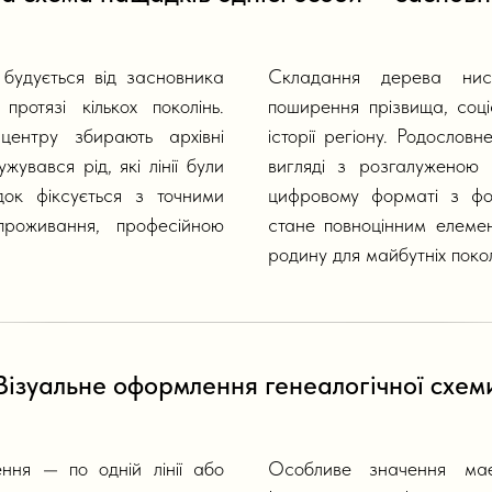
будується від засновника
Складання дерева нисх
ротязі кількох поколінь.
поширення прізвища, соціа
 центру збирають архівні
історії регіону. Родосло
жувався рід, які лінії були
вигляді з розгалуженою
ок фіксується з точними
цифровому форматі з фот
роживання, професійною
стане повноцінним елемент
родину для майбутніх покол
Візуальне оформлення генеалогічної схем
ння — по одній лінії або
Особливе значення має