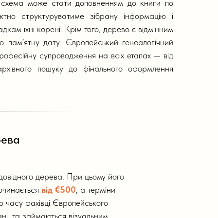
 схема може стати доповненням до книги по
ектно структуруватиме зібрану інформацію і
кам їхні корені. Крім того, дерево є відмінним
 пам’ятну дату. Європейський генеалогічний
рофесійну супроводження на всіх етапах — від
архівного пошуку до фінального оформлення
рева
довідного дерева. При цьому його
починається
від €500
, а терміни
о часу фахівці Європейського
ні, та займаються візуальним