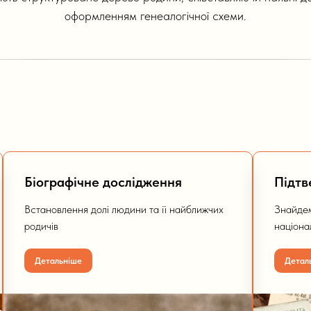
оформленням генеалогічної схеми.
и
Біографічне дослідження
Підтв
Встановлення долі людини та її найближчих
Знайдем
родичів
націона
Детальніше
Детал