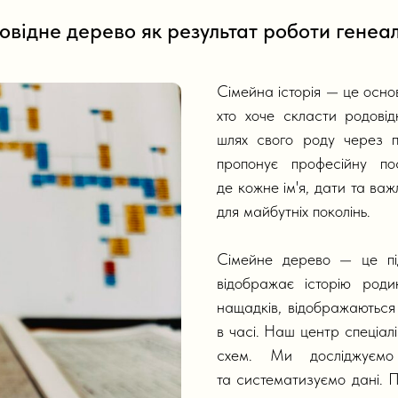
овідне дерево як результат роботи генеа
Сімейна історія — це основ
хто хоче скласти родові
шлях свого роду через п
пропонує професійну по
де кожне ім'я, дати та важ
для майбутніх поколінь.
Сімейне дерево — це пі
відображає історію роди
нащадків, відображаються
в часі. Наш центр спеціалі
схем. Ми досліджуємо 
та систематизуємо дані. П