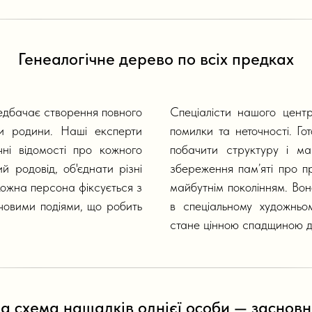
Генеалогічне дерево по всіх предках
дбачає створення повного
Спеціалісти нашого центр
ки родини. Наші експерти
помилки та неточності. Го
чні відомості про кожного
побачити структуру і ма
й родовід, об'єднати різні
збереження пам’яті про п
 Кожна персона фіксується з
майбутнім поколінням. Вон
човими подіями, що робить
в спеціальному художньо
стане цінною спадщиною дл
а схема нащадків однієї особи — заснов