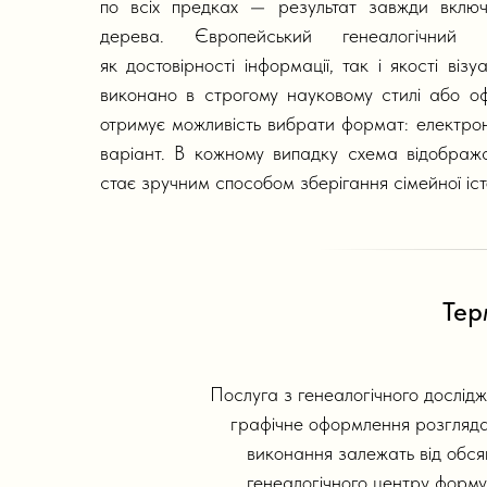
по всіх предках — результат завжди включа
дерева. Європейський генеалогічний
як достовірності інформації, так і якості віз
виконано в строгому науковому стилі або о
отримує можливість вибрати формат: електр
варіант. В кожному випадку схема відображає
стає зручним способом зберігання сімейної істо
Тер
Послуга з генеалогічного дослід
графічне оформлення розгляда
виконання залежать від обся
генеалогічного центру форму