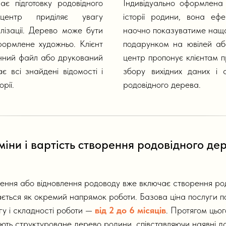
є підготовку родовідного
Індивідуально оформлена
 центр приділяє увагу
історії родини, вона еф
уалізації. Дерево може бути
наочно показуватиме нащад
формлене художньо. Клієнт
подарунком на ювілей або
онний файл або друкований
центр пропонує клієнтам п
 всі знайдені відомості і
збору вихідних даних і 
рії.
родовідного дерева.
міни і вартість створення родовідного де
ження або відновлення родоводу вже включає створення ро
ється як окремий напрямок роботи. Базова ціна послуги 
гу і складності роботи —
від 2 до 6 місяців
. Протягом цьог
ють структуроване дерево родини, співставляючи наявні да