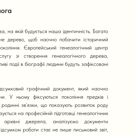
лога
а, на якій будується наша ідентичність. Багато
дне дерево, щоб наочно побачити історичний
окоління. Європейський генеалогічний центр
слугу зі створення генеалогічного дерева,
ливі події в біографії людини будуть зафіксовані
дсумковий графічний документ, який наочно
ни. У ньому фіксуються покоління предків і
 родинні зв’язки, що показують розвиток роду
зується на професійній підготовці генеалогічних
архівні джерела, аналізуємо документи
ідсумком роботи стає не лише письмовий звіт,