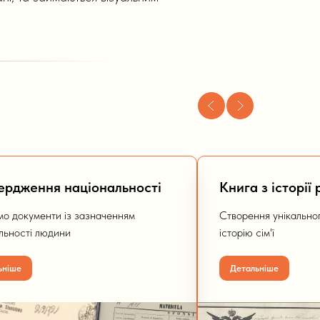
ердження національності
Книга з історії 
о документи із зазначенням
Створення унікально
льності людини
історію сім'ї
ьніше
Детальніше