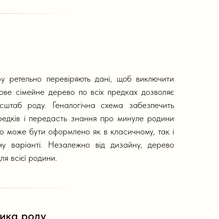
у ретельно перевіряють дані, щоб виключити
тове сімейне дерево по всіх предках дозволяє
сштаб роду. Геналогічна схема забезпечить
редків і передасть знання про минуле родини
о може бути оформлено як в класичному, так і
му варіанті. Незалежно від дизайну, дерево
я всієї родини.
ника роду