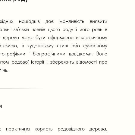
ідних нащадків дає можливість виявити
льні зв’язки членів цього роду і його роль в
вне дерево може бути оформлено в класичному
 схемою, в художньому стилі або сучасному
ографіями і біографічними довідками. Воно
ом родової історії і збережить відомості про
інь.
и
 практична користь родовідного дерева.