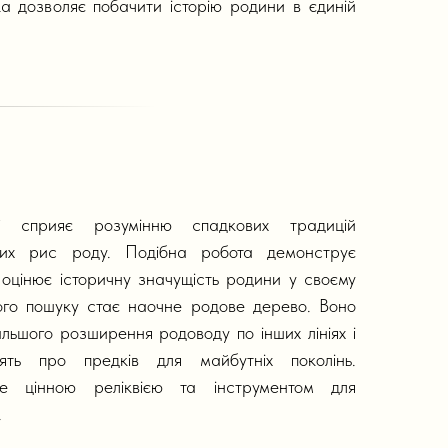
ка дозволяє побачити історію родини в єдиній
нії сприяє розумінню спадкових традицій
них рис роду. Подібна робота демонструє
 оцінює історичну значущість родини у своєму
ного пошуку стає наочне родове дерево. Воно
льшого розширення родоводу по інших лініях і
ять про предків для майбутніх поколінь.
не цінною реліквією та інструментом для
.