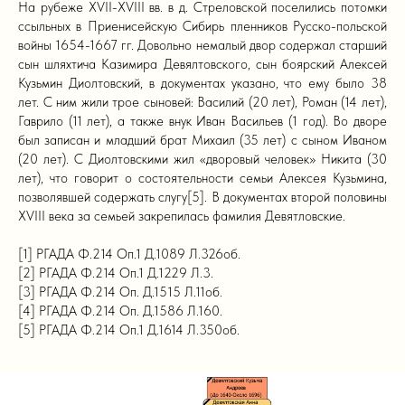
На рубеже XVII-XVIII вв. в д. Стреловской поселились потомки
ссыльных в Приенисейскую Сибирь пленников Русско-польской
войны 1654-1667 гг. Довольно немалый двор содержал старший
сын шляхтича Казимира Девялтовского, сын боярский Алексей
Кузьмин Диолтовский, в документах указано, что ему было 38
лет. С ним жили трое сыновей: Василий (20 лет), Роман (14 лет),
Гаврило (11 лет), а также внук Иван Васильев (1 год). Во дворе
был записан и младший брат Михаил (35 лет) с сыном Иваном
(20 лет). С Диолтовскими жил «дворовый человек» Никита (30
лет), что говорит о состоятельности семьи Алексея Кузьмина,
позволявшей содержать слугу[5]. В документах второй половины
XVIII века за семьей закрепилась фамилия Девятловские.
[1] РГАДА Ф.214 Оп.1 Д.1089 Л.326об.
[2] РГАДА Ф.214 Оп.1 Д.1229 Л.3.
[3] РГАДА Ф.214 Оп. Д.1515 Л.11об.
[4] РГАДА Ф.214 Оп. Д.1586 Л.160.
[5] РГАДА Ф.214 Оп.1 Д.1614 Л.350об.