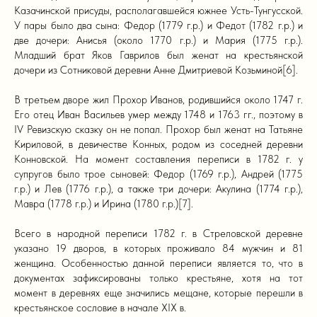
Казачинской присуды, располагавшейся южнее Усть-Тунгусской.
У пары было два сына: Федор (1779 г.р.) и Федот (1782 г.р.) и
две дочери: Анисья (около 1770 г.р.) и Мария (1775 г.р.).
Младший брат Яков Гаврилов был женат на крестьянской
дочери из Сотниковой деревни Анне Дмитриевой Козьминой[6].
В третьем дворе жил Прохор Иванов, родившийся около 1747 г.
Его отец Иван Васильев умер между 1748 и 1763 гг., поэтому в
IV Ревизскую сказку он не попал. Прохор был женат на Татьяне
Кириловой, в девичестве Конных, родом из соседней деревни
Конновской. На момент составления переписи в 1782 г. у
супругов было трое сыновей: Федор (1769 г.р.), Андрей (1775
г.р.) и Лев (1776 г.р.), а также три дочери: Акулина (1774 г.р.),
Мавра (1778 г.р.) и Ирина (1780 г.р.)[7].
Всего в народной переписи 1782 г. в Стреловской деревне
указано 19 дворов, в которых проживало 84 мужчин и 81
женщина. Особенностью данной переписи является то, что в
документах зафиксированы только крестьяне, хотя на тот
момент в деревнях еще значились мещане, которые перешли в
крестьянское сословие в начале XIX в.