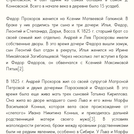
Конновской. Всего в начале века в деревне было 15 усадеб.
Федор Прохоров женился на Ксении Матвеевой Галкиной. В
браке у них родились три сына и три дочери: Илья, Федор,
Леонтий и Степанида, Дарья, Васса. К 1825 г. старший брат со
своей семьей жил отдельно. Андрей и Лев Прохоровы имели
собственные дворы. В это время дочери Федора вышли замуж,
сын Леонтий был отдан в рекруты, Илья женился на Ирине
Михайловой Загибальцевой. Через несколько лет вступил в брак
и Федор Федоров, он обвенчался с Ксенией Максимовой
Пятых[2].
В 1825 г. Андрей Прохоров жил со своей супругой Матроной
Петровой и двумя дочерями Параскевой и Федосьей. В это
время была еще жива мать трех сыновей Татьяна Кириллова.
Она жила во дворе младшего сына Льва и его жены Марфы
Васильевой Конных, которая вела свое происхождение от
«слепого» Ивана Никитина Конных, и приходилась дальней
родственницей матери своего мужа[3]. В условиях
малолюдности региона, браки между кровными родственниками
были не редким явлением, особенно в Сибири. У Льва и Марфы