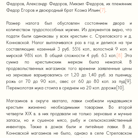
Федоров, Александр Федоров, Михаил Федоров, их племянник
Федор Егоров и двоюродный брат Козма Ильин
[7]
.
Размер налога был обусловлен состоянием двора и
количеством трудоспособных мужчин. Из документов видно, что
подати были одинаковы у всех крестьян с. Стреловского и д.
Конновской. Налог выплачивался раз в год и делился на три
составляющие: казенный 3 руб. 55½ коп., волостной 9 коп. и
мирской 98½ коп. В общей сложности 4 руб. 63 коп.
[8]
Эта
сумма по крестьянским меркам была немалой. В
продовольственных магазинах того времени заявленные цены
на зерновые варьировались от 1,20 до 1,40 руб. за пшеницу,
рожь от 70 до 90 коп., овес от 60 до 80 коп. за пуд[9].
Перемолотая мука стоила в среднем на 20 коп. дороже[10].
Магазинов в округе хватало, лавки снабжали нуждавшихся
крестьян жизненно необходимыми товарами. Во второй
четверти XIX в. в них продавали не только зерновые и мучные
запасы, но и сушеное мясо, рыбу и сельскохозяйственный
инвентарь. Также в домах были и питейные лавки. В д.
Конновской магазинов не было, однако в селе Стреловском