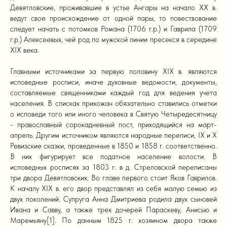
Девятловские, проживавшие в устье Ангары на начало XX в.
ведут свое происхождение от одной пары, то повествование
следует начать с потомков Романа (1706 г.р.) и Гаврила (1709
г.р.) Алексеевых, чей род по мужской линии пресекся в середине
XIX века.
Главными источниками за первую половину XIX в. являются
исповедные росписи, иначе духовные ведомости, документы,
составляемые священниками каждый год для ведения учета
населения. В списках прихожан обязательно ставились отметки
о исповеди того или иного человека в Святую Четыредесятницу
- православный сорокадневный пост, приходящийся на март-
апрель. Другим источником являются народные переписи, IX и X
Ревизские сказки, проведенные в 1850 и 1858 г. соответственно.
В них фигурирует все податное население волости. В
исповедных росписях за 1803 г. в д. Стреловской переписаны
три двора Девятловских. Во главе первого стоит Яков Гаврилов.
К началу XIX в. его двор представлял из себя малую семью из
двух поколений. Супруга Анна Дмитриева родила двух сыновей
Ивана и Савву, а также трех дочерей Параскеву, Анисью и
Маремьяну[1]. По данным 1825 г. хозяином двора также