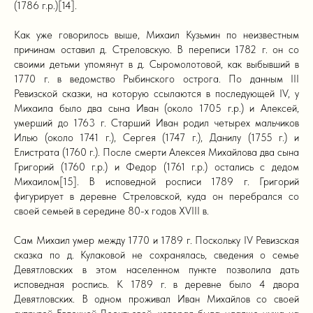
(1786 г.р.)[14].
Как уже говорилось выше, Михаил Кузьмин по неизвестным
причинам оставил д. Стреловскую. В переписи 1782 г. он со
своими детьми упомянут в д. Сыромолотовой, как выбывший в
1770 г. в ведомство Рыбинского острога. По данным III
Ревизской сказки, на которую ссылаются в последующей IV, у
Михаила было два сына Иван (около 1705 г.р.) и Алексей,
умерший до 1763 г. Старший Иван родил четырех мальчиков
Илью (около 1741 г.), Сергея (1747 г.), Данилу (1755 г.) и
Елистрата (1760 г.). После смерти Алексея Михайлова два сына
Григорий (1760 г.р.) и Федор (1761 г.р.) остались с дедом
Михаилом[15]. В исповедной росписи 1789 г. Григорий
фигурирует в деревне Стреловской, куда он перебрался со
своей семьей в середине 80-х годов XVIII в.
Сам Михаил умер между 1770 и 1789 г. Поскольку IV Ревизская
сказка по д. Кулаковой не сохранялась, сведения о семье
Девятловских в этом населенном пункте позволила дать
исповедная роспись. К 1789 г. в деревне было 4 двора
Девятловских. В одном проживал Иван Михайлов со своей