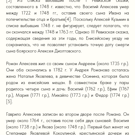
[3] Из списка выбывших после I Ревизской сказки,
составленного в 1748 г. известно, что Василий Алексеев умер
между 1722 и 1748 гг., оставив своего сына Ивана на
попечительстве отца и братьев[4]. Поскольку Алексей Кузьмин в
списке выбывших 1748 г. не фигурирует, следует полагать, что
он скончался между 1748 и 1763 гг. Однако III Ревизская сказка,
содержащая сведения за эти годы, по Енисейскому уезду не
сохранилась, что не позволяет установить точную дату смерти
сына боярского Алексея Диолтовского.
Роман Алексеев жил со своим сыном Андреем (около 1735 г.р.).
Они оба скончались в 1782 г. У Андрея Романова осталась
жена Наталья Яковлева, в девичестве Осинина, которая была
родом из енисейских мещан. В совместном браке у пары
родилось четыре сына и дочь: Василий (1762 г.р.), Ефим (1767
г.р.), Мария (1771 г.р.), Михайло (1773 г.р.) и Федор (1774 г.р.)
[5].
Гаврило Алексеев записан во втором дворе после Романа. Он
умер около 1764 г., оставив после себя двух сыновей: Василия
(около 1738 г.р.) и Якова (около 1748 г.р.). Первый был женат на
Степаниде Яковлевой Кокоулиной, крестьянской дочери из