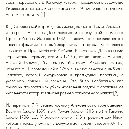
семья переехала в д. Кулакову, которая находилась в ведомстве
Рыбинского острога и располагалась в 50 км выше по течению
Ангары от ее устья[1].
В д. Стреловской в трех дворах жили два брата Роман Алексеев
и Гаврило Алексеев Девятловские и их внучатый племянник
Прохор Иванов. Именно с 1782 г. в документах появляется тот
вариант фамилии, который закрепился за потомками бывшего
шляхтича в Приенисейской Сибири. В переписи Девятловские
переписаны первыми, как и в 1719 г., когда глава семейства,
Алексей Кузьмин, был сыном боярским. Ревизские сказки,
начиная с III, проведенной в 1763 г., имеют отметки о выбытии
человека, который фигурировал в предыдущей переписи, с
указанием причины и времени. Это было необходимо для
фиксации прироста или убыли населения податных сословий, от
численности которых зависел размер собираемого налога[2].
Из переписи 1719 г. известно, что у Алексея было трое сыновей:
Василий (около 1699 г.р.), Роман (около 1705 г.р.) и Гаврило
(около 1708 г.р.). У Василия около 1718 г. родился сын Иван,
который также упомянут в документах первой четверти XVIII в.