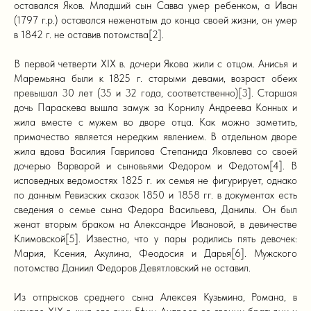
оставался Яков. Младший сын Савва умер ребенком, а Иван
(1797 г.р.) оставался неженатым до конца своей жизни, он умер
в 1842 г. не оставив потомства[2].
В первой четверти XIX в. дочери Якова жили с отцом. Анисья и
Маремьяна были к 1825 г. старыми девами, возраст обеих
превышал 30 лет (35 и 32 года, соответственно)[3]. Старшая
дочь Параскева вышла замуж за Корнилу Андреева Конных и
жила вместе с мужем во дворе отца. Как можно заметить,
примачество является нередким явлением. В отдельном дворе
жила вдова Василия Гаврилова Степанида Яковлева со своей
дочерью Варварой и сыновьями Федором и Федотом[4]. В
исповедных ведомостях 1825 г. их семья не фигурирует, однако
по данным Ревизских сказок 1850 и 1858 гг. в документах есть
сведения о семье сына Федора Васильева, Данилы. Он был
женат вторым браком на Александре Ивановой, в девичестве
Климовской[5]. Известно, что у пары родились пять девочек:
Мария, Ксения, Акулина, Феодосия и Дарья[6]. Мужского
потомства Даниил Федоров Девятловский не оставил.
Из отпрысков среднего сына Алексея Кузьмина, Романа, в