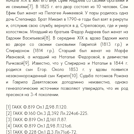
начале XIX в. жил его внук Ефим Андреев со своими братьями и
их семьями[7]. В 1825 г. его двор состоял из 10 человек. Сам
Ефим был женат на Пелагее Аникеевой. У пары родилась одна
дочь Степанида. Брат Михаил в 1790-е годы был взят в рекруты
и, отслужив свою службу, вернулся в д. Стреловскую, где и умер
холостяком. Младший из братьев Федор Андреев был женат на
Евдокии Васильевой[8]. В середине XIX в. вдова Евдокия жила
во дворе со своими сыновьями Гаврилой (1813 г.р.) и
Спиридоном (1814 г.р.). Старший был женат на Марфе
Ивановой, а младший на Наталье Федоровой, в девичестве
Рычковой[9]. Известно, что у Спиридона и Натальи в 1844 г.
родился сын Егор. Около 1853 г. у вдовы появился
незаконнорожденный сын Кирилл[10]. Судьба потомков Романа
и Гаврила Девятловских доподлинно неизвестна, однако
генеалогические источники позволяют утверждать, что их род
пресекся на 3-4 поколении.
[1] ГАКК Ф.819 Оп.1 Д.98 Л.120.
[2] ГАКК Ф.160 Оп.3 Д.392 Лл.224об-225.
[3] ГАКК Ф.819 Оп.1 Д.161 Л.87.
[4] ГАКК Ф.819 Оп.1 Д.98 Л.121об.
[5] ГАКК Ф.228 Оп.1 Д.3 Лл.71об-72.