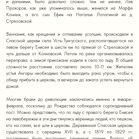
и дальними, было довольно сложно. Тем не менее, Лев
Прохоров, как уже упоминалось выше, женился на Марфе
Конных, а его сын Ефим на Наталье Лопатиной из д.
Стреловской.
Венчания, как крещения и отпевание усопших, происходили в
Спасской церкви села Усть-Тунгусского, располагавшегося на
левом берегу Енисея в шести км по прямой от Стреловской и
чуть дальше от Конновской. Летом по реке организовывалась
переправа, а зимой прихожане ходили в село по льду. В общей
сложности расстояние составляло около 10-11 км. Жителям
устья Ангары необходимо было выходить рано утром, чтобы к
обеду прибыть в церковь, а вечером до заката успеть вернуться
домой.
Многие браки до революции заключались именно в январе-
феврале, поскольку до Рождества соблюдался сорокадневный
пост. Можно представить, что по льду с правого берега Енисея
на левобережье в эти дни тянулись вереницы людей, кто пешком,
кто на санях, все шли в церковь. Деревянная Спасская церковь
существовала с середины XVII в., а с 1819 по 1829 гг.
постепенно было выстроено каменное здание. Вопрос об