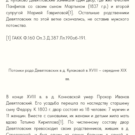
Панфилов со своим сыном Мартыном (1837 г.р.) и второй
супругой Марией Гавриловой[1]. Остальные родственники
Девятловских по этой ветке скончались, не оставив мужского
потомства.
[1] ГАКК Ф.160 Оп.3 Д.387 Лл.190об-191.
Потомки рода Девятловских в д. Кулаковой в XVIII – середине XIX
вв.
В конце XVIII в. в д. Конновской умер Прохор Иванов
Девятловский. Его усадьба перешла по наследству старшему
сыну Федору. К 1803 г. двор состоял из 18 человек: 7 мужчин и
11 женщин. Вместе с сыновьями, их женами и детьми жила мать
вдова Татьяна Кириллова[1]. По численному составу двор
Девятловских превосходил своих родственников, живших в д.
Стреловской, и был одним из самых больших в самой д.