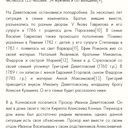
числилось 120 человек: 54 мужчины и 66 женщины[9].
На Девятловских остановимся поподробнее. За несколько лет
ситуация в семье изменилась. Братья, жившие вместе,
разъехались по разным дворам. У Якова Гаврилова и его
супруги в 1786 г. родилась дочь Параскева[10]. В семье
Василия Гаврилова также произошло пополнение. Помимо
указанных в Ревизии 1782 г. детей, у его супруги Степаниды в
1783 г. появилась на свет Варвара[11]. Ефим Романов жил со
своей матерью Натальей Яковлевой, братьями Михаилом,
Федором и сестрой Марией[12]. Также в д. Стреловской со
своей семьей упомянут Григорий Девятловский (1760 г.р.). В
1789 г. он записан с женой Евдокией Егоровой, сыном Федором
(1785 г.р.) и матерью Анной Максимовой[13]. Григорий
приходится внуком Михаилу Девятловскому, младшему брату
Алексея Кузьмина. О его семье будет рассказано ниже.
В д. Конновской поселился Прохор Иванов Девятловский. Он
жил в доме своего тестя Кирилла Алексеева Конных. Переход в
дом жены был достаточно редким явлением, однако данной
ситуации есть свое объяснение. Прохор жил вместе со своим
отцом Иваном Васильевым у своих родственников Алексеевичей.