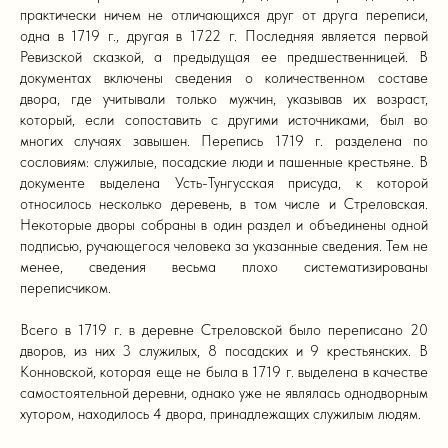
практически ничем не отличающихся друг от друга переписи,
одна в 1719 г., другая в 1722 г. Последняя является первой
Ревизской сказкой, а предыдущая ее предшественницей. В
документах включены сведения о количественном составе
двора, где учитывали только мужчин, указывав их возраст,
который, если сопоставить с другими источниками, был во
многих случаях завышен. Перепись 1719 г. разделена по
сословиям: служилые, посадские люди и пашенные крестьяне. В
документе выделена Усть-Тунгусская присуда, к которой
относилось несколько деревень, в том числе и Стреловская.
Некоторые дворы собраны в один раздел и объединены одной
подписью, ручающегося человека за указанные сведения. Тем не
менее, сведения весьма плохо систематизированы
переписчиком.
Всего в 1719 г. в деревне Стреловской было переписано 20
дворов, из них 3 служилых, 8 посадских и 9 крестьянских. В
Конновской, которая еще не была в 1719 г. выделена в качестве
самостоятельной деревни, однако уже не являлась однодворным
хутором, находилось 4 двора, принадлежащих служилым людям.