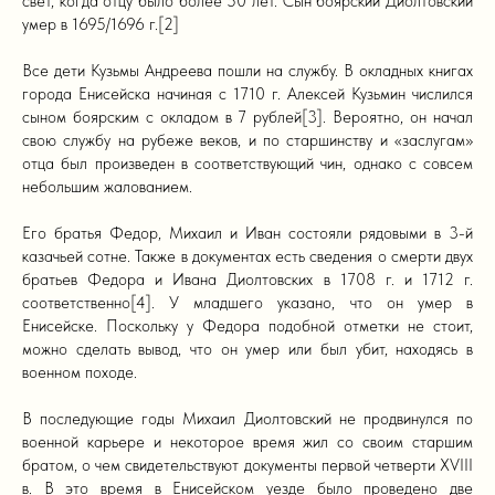
свет, когда отцу было более 50 лет. Сын боярский Диолтовский
умер в 1695/1696 г.[2]
Все дети Кузьмы Андреева пошли на службу. В окладных книгах
города Енисейска начиная с 1710 г. Алексей Кузьмин числился
сыном боярским с окладом в 7 рублей[3]. Вероятно, он начал
свою службу на рубеже веков, и по старшинству и «заслугам»
отца был произведен в соответствующий чин, однако с совсем
небольшим жалованием.
Его братья Федор, Михаил и Иван состояли рядовыми в 3-й
казачьей сотне. Также в документах есть сведения о смерти двух
братьев Федора и Ивана Диолтовских в 1708 г. и 1712 г.
соответственно[4]. У младшего указано, что он умер в
Енисейске. Поскольку у Федора подобной отметки не стоит,
можно сделать вывод, что он умер или был убит, находясь в
военном походе.
В последующие годы Михаил Диолтовский не продвинулся по
военной карьере и некоторое время жил со своим старшим
братом, о чем свидетельствуют документы первой четверти XVIII
в. В это время в Енисейском уезде было проведено две