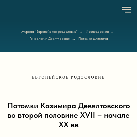
Журнал "Европейское родословие"
→
Исследования
→
Генеалогия Девятловских
→
Потомки шляхтича
ЕВРОПЕЙСКОЕ РОДОСЛОВИЕ
Потомки Казимира Девялтовского
во второй половине XVII – начале
XX вв