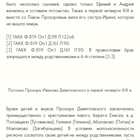
было несколько сыновей, однако только Ефимий и Андрей
женились и оставили потомство. Также в первой четверти XIX в.
вместе со Львом Прохоровым жила его сестра Ирина, которая
не вышла замуж.
[1] ГАКК Ф.819 Оп.1 Д.98 Л.122об.
[2] ГАКК Ф.819 Оп.1 Д.161 Л.90.
[3] ГАКК Ф.819 Оп.1 Д.161 Л.90. В православии брак
запрещался между родственниками в 6-й степени (3:3).
Потомки Прохора Иванова Девятловского в первой четверти XIX в.
Браки детей и внуков Прохора Девятловского заключались
преимущественно с крестьянками левого берега Енисея, в д.
Поповщина (Туговикова), Галкина (Галкина), Абалаково (Пятых) и
Маклаково (Загибальцева). В условиях малонаселенности
региона сосватать своих детей не между родственниками, пусть