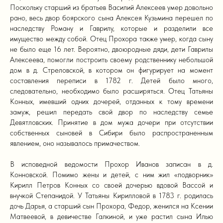
Поскольку старший из братьев Василий Алексеев умер довольно
рано, весь двор боярского сына Алексея Кузьмина перешел по
наследству Роману и Гаврилу, которые и разделили все
имущество между собой. Отец Прохора также умер, когда сыну
не было еще 16 лет. Вероятно, двоюродные дяди, дети Гаврилы
Алексеева, помогли построить своему родственнику небольшой
дом в д. Стреловской, в котором он фигурирует на момент
составления переписи в 1782 г. Детей было много,
следовательно, необходимо было расширяться. Отец Татьяны
Конных, имевший одних дочерей, отданных к тому времени
замуж, решил передать свой двор по наследству семье
Девятловских. Принятие в дом мужа дочери при отсутствии
собственных сыновей в Сибири было распространенным
явлением, оно называлось примачеством.
В исповедной ведомости Прохор Иванов записан в д.
Конновской. Помимо жены и детей, с ним жил «подворник»
Кирилл Петров Конных со своей дочерью вдовой Вассой и
внучкой Степанидой. У Татьяны Кирилловой в 1783 г. родилась
дочь Дарья, а старший сын Прохора, Федор, женился на Ксении
Матвеевой, в девичестве Галкиной, и уже растил сына Илью