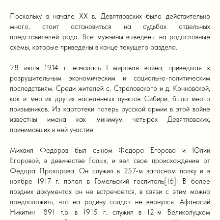
Поскольку в начале XX в. Девятловских было действительно
много, стоит остановиться на судьбах отдельных
представителей рода. Все мужчины выведены на родословные
схемы, которые приведены в конце текущего раздела.
28 июля 1914 г. началась I мировая война, приведшая к
разрушительным экономическим и социально-политическим
последствиям. Среди жителей с. Стреловского и д. Конновской,
как и многих других населенных пунктов Сибири, было много
призывников. Из картотеки потерь русской армии в этой войне
известны имена как минимум четырех Девятловских,
принимавших в ней участие.
Михаил Федоров был сыном Федора Егорова и Юлии
Егоровой, в девичестве Голых, и вел свое происхождение от
Федора Прохорова. Он служил в 257-м запасном полку и в
ноябре 1917 г. попал в Гомельский госпиталь[16]. В более
поздних документах он не встречается, в связи с этим можно
предположить, что на родину солдат не вернулся. Афанасий
Никитин 1891 г.р. в 1915 г. служил в 12-м Великолуцком