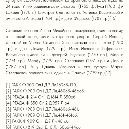
супругой Евдокией Леонтьевой, которая была младше мужа на
24 года. У них родились дети Елистрат (1755 г.), Лука (1763 г.) и
Ефимия (1770 г.). Елистрат был женат на Устинье Васильевой и
имел сына Алексея (1784 г.р.) и дочь Федосью (1787 г.р.)[16].
Старшие сыновья Ивана Михайлова, рожденные, судя по всему,
от первой жены, жили в отдельных дворах. Сергей Иванов,
женатый на Ульяне Семеновой, воспитывал сына Петра (1780
г.р.) и дочь Домну (1779 г.р.). Илья Иванов и Евфросинья
Васильева имели лишь дочерей: Евдокию (1770 г.р.), Марью
(1774 г.р.), Марфу (1779 г.р.), Степаниду (1781 г.р.) и Дарью
(1787 г.р.). А у Данилы Иванова и его супруги Марии
Степановой родился лишь один сын Панфил (1779 г.р.)[17].
[1] ГАКК Ф.909 Оп.1 Д.7 Лл.169об-170.
[2] ГАКК Ф.909 Оп.1 Д.7 Лл.460об-466об.
[3] РГАДА Ф.214 Оп.1 Д.1614 Л.350об.
[4] РГАДА Ф.350 Оп.2 Д.957 Л.64.
[5] ГАКК Ф.909 Оп.1 Д.7 Лл.460об-461.
[6] ГАКК Ф.909 Оп.1 Д.7 Лл.461-461об.
[7] ГАКК Ф.909 Оп.1 Д.7 Лл.461об.
[8] ГАКК Ф.819 Оп.1 Д.10 Лл.38об-44об.