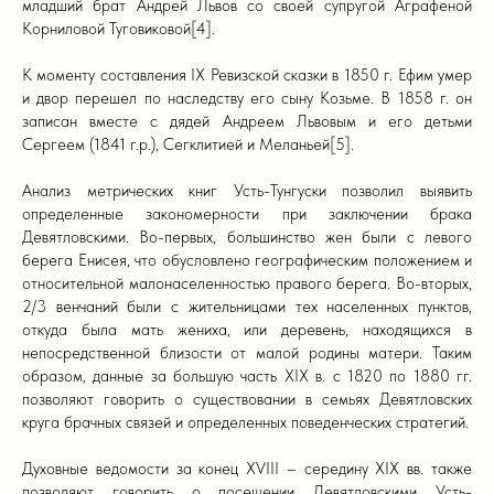
младший брат Андрей Львов со своей супругой Аграфеной
Корниловой Туговиковой[4].
К моменту составления IX Ревизской сказки в 1850 г. Ефим умер
и двор перешел по наследству его сыну Козьме. В 1858 г. он
записан вместе с дядей Андреем Львовым и его детьми
Сергеем (1841 г.р.), Сегклитией и Меланьей[5].
Анализ метрических книг Усть-Тунгуски позволил выявить
определенные закономерности при заключении брака
Девятловскими. Во-первых, большинство жен были с левого
берега Енисея, что обусловлено географическим положением и
относительной малонаселенностью правого берега. Во-вторых,
2/3 венчаний были с жительницами тех населенных пунктов,
откуда была мать жениха, или деревень, находящихся в
непосредственной близости от малой родины матери. Таким
образом, данные за большую часть XIX в. с 1820 по 1880 гг.
позволяют говорить о существовании в семьях Девятловских
круга брачных связей и определенных поведенческих стратегий.
Духовные ведомости за конец XVIII – середину XIX вв. также
позволяют говорить о посещении Девятловскими Усть-