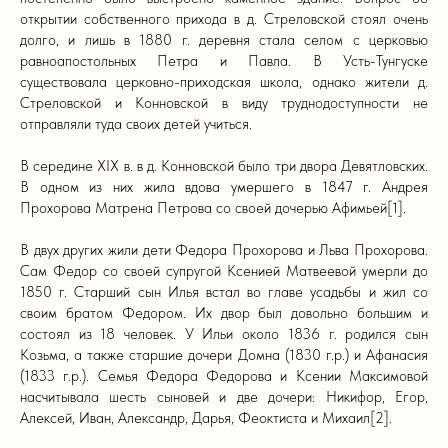
открытии собственного прихода в д. Стреловской стоял очень
долго, и лишь в 1880 г. деревня стала селом с церковью
равноапостольных Петра и Павла. В Усть-Тунгуске
существовала церковно-приходская школа, однако жители д.
Стреловской и Конновской в виду труднодоступности не
отправляли туда своих детей учиться.
В середине XIX в. в д. Конновской было три двора Девятловских.
В одном из них жила вдова умершего в 1847 г. Андрея
Прохорова Матрена Петрова со своей дочерью Афимьей[1].
В двух других жили дети Федора Прохорова и Льва Прохорова.
Сам Федор со своей супругой Ксенией Матвеевой умерли до
1850 г. Старший сын Илья встал во главе усадьбы и жил со
своим братом Федором. Их двор был довольно большим и
состоял из 18 человек. У Ильи около 1836 г. родился сын
Козьма, а также старшие дочери Домна (1830 г.р.) и Афанасия
(1833 г.р.). Семья Федора Федорова и Ксении Максимовой
насчитывала шесть сыновей и две дочери: Никифор, Егор,
Алексей, Иван, Александр, Дарья, Феоктиста и Михаил[2].