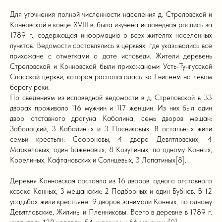
Для уточнения полной численности населения д. Стреловской и
Конновской в конце XVIII в. была изучена исповедная роспись за
1789 г., содержащая информацию о всех жителях населенных
пунктов. Ведомости составлялись в церквях, где указывались все
прихожане с отметками о дате исповеди. Жители деревень
Стреловской и Конновской были прихожанами Усть-Тунгусской
Спасской церкви, которая располагалась за Енисеем на левом
берегу реки.
По сведениям из исповедной ведомости в д. Стреловской в 33
дворах проживало 116 мужчин и 117 женщин. Из них был один
двор отставного драгуна Кабалина, семь дворов мещан:
Заболоцкий, 3 Кабалиных и 3 Посниковых. В остальных жили
семьи крестьян: Софроновы, 4 двора Девятловских, 4
Маркеловых, один Баженовых, 8 Козулиных, по одному Конных,
Корелиных, Кафтановских и Солнцевых, 3 Лопатиных[8].
Деревня Конновская состояла из 16 дворов: одного отставного
казака Конных, 3 мещанских: 2 Подборных и один Бубнов. В 12
усадьбах жили крестьяне: 9 дворов занимали Конных, по одному
Девятловские, Жилины и Пленниковы. Всего в деревне в 1789 г.