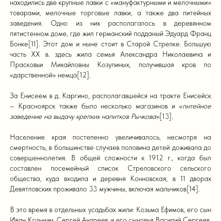
находились две крупные лавки с «мануфактурными и мелочными»
товарами, мелочные торговые лавки, а также два питейных
заведения. Одно из них располагалось в деревянном
пятистенном доме, где жил германский подданый Эдуард Франц
Бонке[11]. Этот дом и ныне стоит в Старой Стрелке. Большую
часть XX в. здесь жила семья Александра Николаевича и
Прасковьи Михайловны Козулиных, получившая кров по
«дарственной» немца[12].
За Енисеем в д. Каргино, располагавшейся на тракте Енисейск
– Красноярск также было несколько магазинов и «
питейное
заведение на выдачу крепких напитков Рычкова
»[13].
Население края постепенно увеличивалось, несмотря на
смертность, в большинстве случаев половина детей доживала до
совершеннолетия. В общей сложности к 1912 г., когда был
составлен посемейный список Стреловского сельского
общества, куда входила и деревня Конновская, в 11 дворах
Девятловских проживало 33 мужчины, включая мальчиков[14].
В это время в отдельных усадьбах жили: Козьма Ефимов, его сын
Иван Козьмин. Сергей Андреев и его сыновья Василий Сергеев,