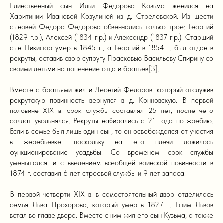
Единственный сын Ильи Федорова Козьма женился на
Харитинии Ивановой Козулиной из д. Стреловской. Из шести
сыновей Федора Федорова обвенчались только трое: Георгий
(1829 г.р.), Алексей (1834 г.р.) и Александр (1837 г.р.). Старший
сын Никифор умер в 1845 г., а Георгий в 1854 г. был отдан в
рекруты, оставив свою супругу Прасковью Васильеву Спирину со
своими детьми на попечение отца и братьев[3].
Вместе с братьями жил и Леонтий Федоров, который отслужив
рекрутскую повинность вернулся в д. Конновскую. В первой
половине XIX в. срок службы составлял 25 лет, после чего
солдат увольнялся. Рекруты набирались с 21 года по жребию.
Если в семье был лишь один сын, то он освобождался от участия
в жеребьевке, поскольку на его плечи ложилось
функционирование усадьбы. Со временем срок службы
уменьшался, и с введением всеобщей воинской повинности в
1874 г. составил 6 лет строевой службы и 9 лет запаса.
В первой четверти XIX в. в самостоятельный двор отделилась
семья Льва Прохорова, который умер в 1827 г. Ефим Львов
встал во главе двора. Вместе с ним жил его сын Кузьма, а также