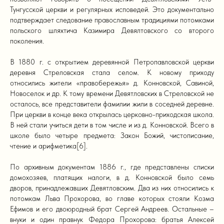
Тунгусской церкви и регулярных исповедей. Это документально
подтверждает следование православным традициями потомками
польского шляхтича Казимира Девялтовского со второго
поколения.
В 1880 г. с открытием деревянной Петропавловской церкви
деревня Стреловская стала селом. К новому приходу
относились жители «правобережья» д. Конновской, Савиной,
Новоселок и др. К тому времени Девятловских в Стреловской не
осталось, все представители фамилии жили в соседней деревне.
При церкви в конце века открылась церковно-приходская школа.
В ней стали учиться дети в том числе и из д. Конновской. Всего в
школе было четыре предмета: Закон Божий, чистописание,
чтение и арифметика[6].
По архивным документам 1886 г., где представлены списки
домохозяев, платящих налоги, в д. Конновской было семь
дворов, принадлежавших Девятловским. Два из них относились к
потомкам Льва Прохорова, во главе которых стояли Козма
Ефимов и его двоюродный брат Сергей Андреев. Остальные –
внуки и один правнук Федора Прохорова: братья Алексей