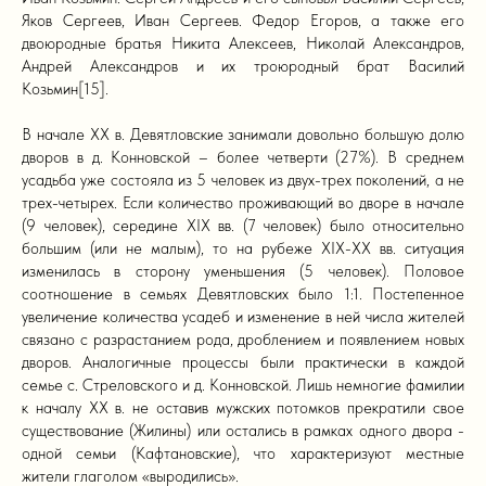
Яков Сергеев, Иван Сергеев. Федор Егоров, а также его
двоюродные братья Никита Алексеев, Николай Александров,
Андрей Александров и их троюродный брат Василий
Козьмин[15].
В начале XX в. Девятловские занимали довольно большую долю
дворов в д. Конновской – более четверти (27%). В среднем
усадьба уже состояла из 5 человек из двух-трех поколений, а не
трех-четырех. Если количество проживающий во дворе в начале
(9 человек), середине XIX вв. (7 человек) было относительно
большим (или не малым), то на рубеже XIX-XX вв. ситуация
изменилась в сторону уменьшения (5 человек). Половое
соотношение в семьях Девятловских было 1:1. Постепенное
увеличение количества усадеб и изменение в ней числа жителей
связано с разрастанием рода, дроблением и появлением новых
дворов. Аналогичные процессы были практически в каждой
семье с. Стреловского и д. Конновской. Лишь немногие фамилии
к началу XX в. не оставив мужских потомков прекратили свое
существование (Жилины) или остались в рамках одного двора -
одной семьи (Кафтановские), что характеризуют местные
жители глаголом «выродились».