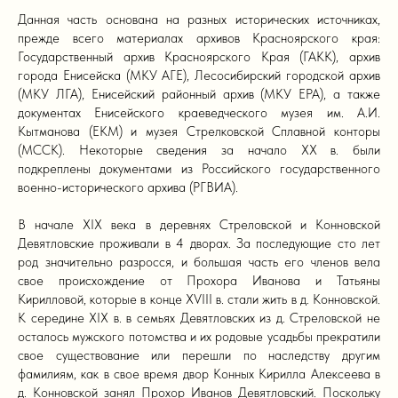
Данная часть основана на разных исторических источниках,
прежде всего материалах архивов Красноярского края:
Государственный архив Красноярского Края (ГАКК), архив
города Енисейска (МКУ АГЕ), Лесосибирский городской архив
(МКУ ЛГА), Енисейский районный архив (МКУ ЕРА), а также
документах Енисейского краеведческого музея им. А.И.
Кытманова (ЕКМ) и музея Стрелковской Сплавной конторы
(МССК). Некоторые сведения за начало XX в. были
подкреплены документами из Российского государственного
военно-исторического архива (РГВИА).
В начале XIX века в деревнях Стреловской и Конновской
Девятловские проживали в 4 дворах. За последующие сто лет
род значительно разросся, и большая часть его членов вела
свое происхождение от Прохора Иванова и Татьяны
Кирилловой, которые в конце XVIII в. стали жить в д. Конновской.
К середине XIX в. в семьях Девятловских из д. Стреловской не
осталось мужского потомства и их родовые усадьбы прекратили
свое существование или перешли по наследству другим
фамилиям, как в свое время двор Конных Кирилла Алексеева в
д. Конновской занял Прохор Иванов Девятловский. Поскольку