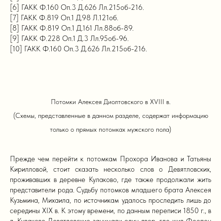
[6] ГАКК Ф.160 Оп.3 Д.626 Лл.215об-216.
[7] ГАКК Ф.819 Оп.1 Д.98 Л.121об.
[8] ГАКК Ф.819 Оп.1 Д.161 Лл.88об-89.
[9] ГАКК Ф.228 Оп.1 Д.3 Лл.95об-96.
[10] ГАКК Ф.160 Оп.3 Д.626 Лл.215об-216.
Потомки Алексея Диолтовского в XVIII в.
(Схемы, представленные в данном разделе, содержат информацию
только о прямых потомках мужского пола)
Прежде чем перейти к потомкам Прохора Иванова и Татьяны
Кирилловой, стоит сказать несколько слов о Девятловских,
проживавших в деревне Кулаково, где также продолжали жить
представители рода. Судьбу потомков младшего брата Алексея
Кузьмина, Михаила, по источникам удалось проследить лишь до
середины XIX в. К этому времени, по данным переписи 1850 г., в
д. Кулаково Девятловские занимали один двор, где жил Феопен