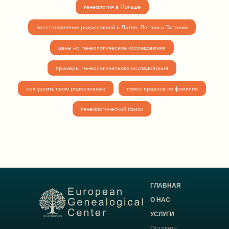
генеалогия в Польше
восстановление родословной в Литве, Латвии и Эстонии
цены на генеалогические исследования
примеры генеалогического исследования
как узнать свою родословную
поиск предков по фамилии
генеалогический поиск
ГЛАВНАЯ
О НАС
УСЛУГИ
Оставить