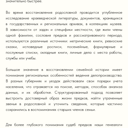
значительно быстрее.
Во время восстановления родословной проводится углубленное
исследование краеведческой литературы, документов, хранящихся
в государственных и региональных архивах, в коллекциях музеев.
В зависимости от задач и специфики местности, где жили члены
одной фамилии, сословия предков и рассматриваемого периода,
используются различные источники: метрические книги, ревизские
сказки, исповедные росписи, посемейные, формулярные и
послужные списки, окладные книги, личные дела с места работы,
службы или учебы.
Большое значение в восстановлении семейной истории имеет
понимание региональных особенностей ведения делопроизводства.
В разных губерниях и уездах действовали свои порядки учета
населения, что отражается на поиске, методах, способах анализа
данных, и их обработке. Структурированный подход позволяет
выстроить достоверный образ жизни предков, найти утраченные
звенья в родословной и уточнить сведения, которые частично
сохранились в воспоминаниях старших членов семьи.
Для более глубокого понимания судеб предков наши генеалоги