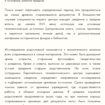
и основные занятия предков.
Поиск может охватывать определенный период или продолжаться
до самых древних сохранившихся документов. В большинстве
случаев специалисты нашего центра находят сведения о предках
вплоть до начала XVII века, используя как основные
генеалогические источники (метрические книги, списки прихожан
и переписи населения, личные дела), так и дополнительные
материалы исторических фондов и библиотек.
Исследование родословной начинается с внимательного анализа
всех сохранившихся в семье материалов. Это может быть домашний
архив, открытки, старинные фотографии, свидетельства
о рождении, браке и смерти, выписки из церковных книг, а также
устные предания старших родственников. На этом этапе
сотрудники Европейского генеалогического центра оценивают
имеющиеся сведения, определяют направления исследования
и подбирают оптимальные архивные источники. Сроки проведения
поиска зависят от архивных учреждений, где осуществляется
работа, и объема исходных данных. В среднем изучение
родословной продолжается около года, но при наличии хорошо
сохранившихся архивных дел результаты могут быть получены