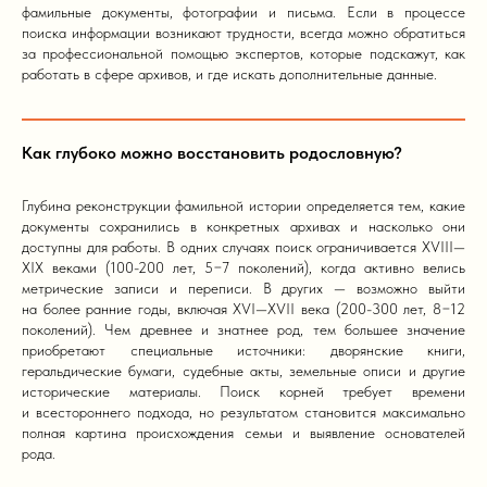
фамильные документы, фотографии и письма. Если в процессе
поиска информации возникают трудности, всегда можно обратиться
за профессиональной помощью экспертов, которые подскажут, как
работать в сфере архивов, и где искать дополнительные данные.
Как глубоко можно восстановить родословную?
Глубина реконструкции фамильной истории определяется тем, какие
документы сохранились в конкретных архивах и насколько они
доступны для работы. В одних случаях поиск ограничивается XVIII—
XIX веками (100-200 лет, 5−7 поколений), когда активно велись
метрические записи и переписи. В других — возможно выйти
на более ранние годы, включая XVI—XVII века (200-300 лет, 8−12
поколений). Чем древнее и знатнее род, тем большее значение
приобретают специальные источники: дворянские книги,
геральдические бумаги, судебные акты, земельные описи и другие
исторические материалы. Поиск корней требует времени
и всестороннего подхода, но результатом становится максимально
полная картина происхождения семьи и выявление основателей
рода.